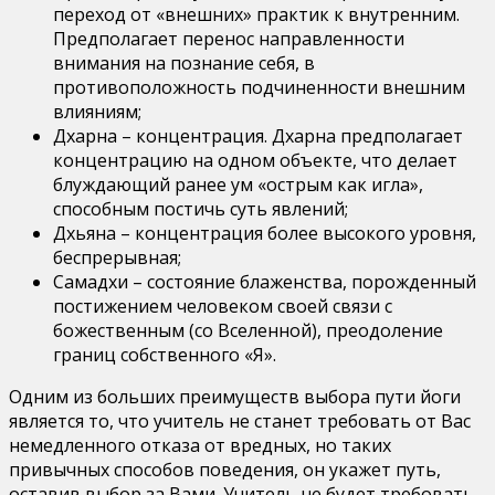
переход от «внешних» практик к внутренним.
Предполагает перенос направленности
внимания на познание себя, в
противоположность подчиненности внешним
влияниям;
Дхарна – концентрация. Дхарна предполагает
концентрацию на одном объекте, что делает
блуждающий ранее ум «острым как игла»,
способным постичь суть явлений;
Дхьяна – концентрация более высокого уровня,
беспрерывная;
Самадхи – состояние блаженства, порожденный
постижением человеком своей связи с
божественным (со Вселенной), преодоление
границ собственного «Я».
Одним из больших преимуществ выбора пути йоги
является то, что учитель не станет требовать от Вас
немедленного отказа от вредных, но таких
привычных способов поведения, он укажет путь,
оставив выбор за Вами. Учитель не будет требовать