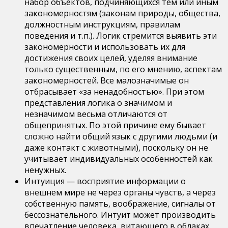
набор объектов, подчиняющихся тем или иным
закономерностям (законам природы, общества,
должностным инструкциям, правилам
поведения и т.п.). Логик стремится выявить эти
закономерности и использовать их для
достижения своих целей, уделяя внимание
только существенным, по его мнению, аспектам
закономерностей. Все малозначимые он
отбрасывает «за ненадобностью». При этом
представления логика о значимом и
незначимом весьма отличаются от
общепринятых. По этой причине ему бывает
сложно найти общий язык с другими людьми (и
даже контакт с животными), поскольку он не
учитывает индивидуальных особенностей как
ненужных.
Интуиция — восприятие информации о
внешнем мире не через органы чувств, а через
собственную память, воображение, сигналы от
бессознательного. Интуит может производить
впечатление человека, витающего в облаках,