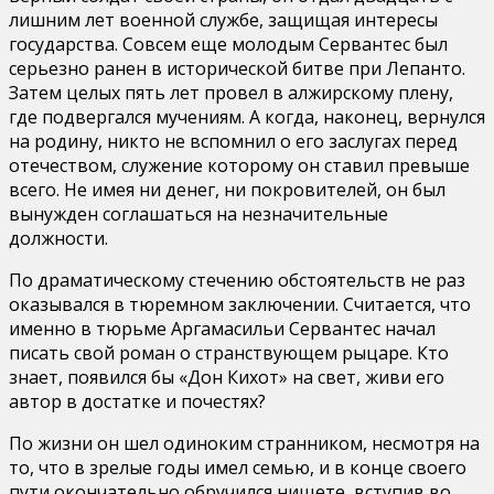
лишним лет военной службе, защищая интересы
государства. Совсем еще молодым Сервантес был
серьезно ранен в исторической битве при Лепанто.
Затем целых пять лет провел в алжирскому плену,
где подвергался мучениям. А когда, наконец, вернулся
на родину, никто не вспомнил о его заслугах перед
отечеством, служение которому он ставил превыше
всего. Не имея ни денег, ни покровителей, он был
вынужден соглашаться на незначительные
должности.
По драматическому стечению обстоятельств не раз
оказывался в тюремном заключении. Считается, что
именно в тюрьме Аргамасильи Сервантес начал
писать свой роман о странствующем рыцаре. Кто
знает, появился бы «Дон Кихот» на свет, живи его
автор в достатке и почестях?
По жизни он шел одиноким странником, несмотря на
то, что в зрелые годы имел семью, и в конце своего
пути окончательно обручился нищете, вступив во