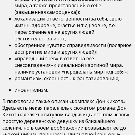
мира, а также представлений о себе
(завышенная самооценка));
локализация ответственности (за себя, свою
жизнь, здоровье, счастье и т.д.) вовне, т.е.
переложение ее на других людей,
обстоятельства и т.п.;
обостренное чувство справедливости (полярное
восприятие мира и других людей);
«праведный гнев» в ответ на все
«несовпадения» с идеальной картиной мира,
наличие установки «переделать мир под себя»;
романтизм, склонность к фантазированию;
инфантилизм.
В психологии также описан «комплекс Дон Кихота».
Здесь есть некая параллель с сюжетом романа: Дон
Кихот наделяет «титулом владычицы его помыслов»
простую деревенскую девушку из ближайшего
селения, но в своем воображении возвышает ее до
«какой-нибудь принцессы или знатной сеньоры»,