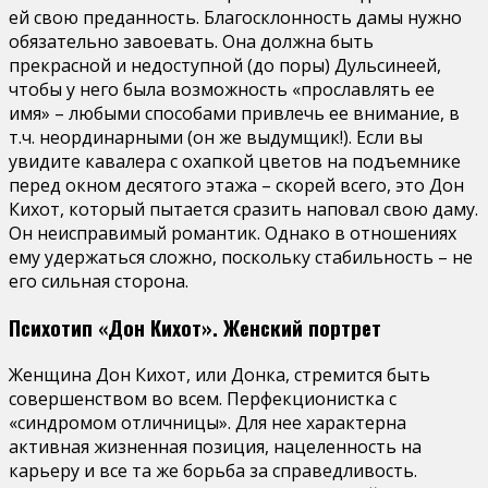
ей свою преданность. Благосклонность дамы нужно
обязательно завоевать. Она должна быть
прекрасной и недоступной (до поры) Дульсинеей,
чтобы у него была возможность «прославлять ее
имя» – любыми способами привлечь ее внимание, в
т.ч. неординарными (он же выдумщик!). Если вы
увидите кавалера с охапкой цветов на подъемнике
перед окном десятого этажа – скорей всего, это Дон
Кихот, который пытается сразить наповал свою даму.
Он неисправимый романтик. Однако в отношениях
ему удержаться сложно, поскольку стабильность – не
его сильная сторона.
Психотип «Дон Кихот». Женский портрет
Женщина Дон Кихот, или Донка, стремится быть
совершенством во всем. Перфекционистка с
«синдромом отличницы». Для нее характерна
активная жизненная позиция, нацеленность на
карьеру и все та же борьба за справедливость.