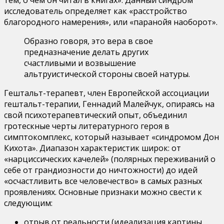
тем, о чем он читал в книгах». Данный синдром
исследователь определяет как «расстройство
благородного намерения», или «паранойя наоборот».
Образно говоря, это вера в свое
предназначение делать других
счастливыми и возвышение
альтруистической стороны своей натуры.
Гештальт-терапевт, член Европейской ассоциации
гештальт-терапии, Геннадий Малейчук, опираясь на
свой психотерапевтический опыт, объединил
гротескные черты литературного героя в
симптокомплекс, который называет «синдромом Дон
Кихота». Диапазон характеристик широк: от
«нарциссических качелей» (полярных переживаний о
себе от грандиозности до ничтожности) до идей
«осчастливить все человечество» в самых разных
проявлениях. Основные признаки можно свести к
следующим:
отрыв от реальности (идеализация картины