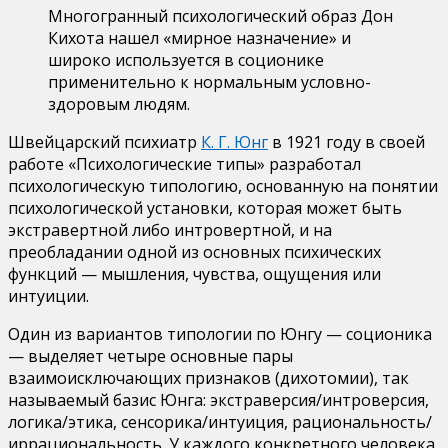
Многогранный психологический образ Дон
Кихота нашел «мирное назначение» и
широко используется в соционике
применительно к нормальным условно-
здоровым людям.
Швейцарский психиатр
К. Г. Юнг
в 1921 году в своей
работе «Психологические типы» разработал
психологическую типологию, основанную на понятии
психологической установки, которая может быть
экстравертной либо интровертной, и на
преобладании одной из основных психических
функций — мышления, чувства, ощущения или
интуиции.
Один из вариантов типологии по Юнгу — соционика
— выделяет четыре основные пары
взаимоисключающих признаков (дихотомии), так
называемый базис Юнга: экстраверсия/интроверсия,
логика/этика, сенсорика/интуиция, рациональность/
иррациональность. У каждого конкретного человека