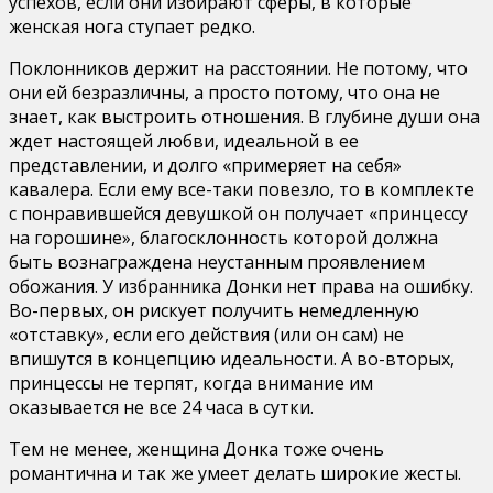
успехов, если они избирают сферы, в которые
женская нога ступает редко.
Поклонников держит на расстоянии. Не потому, что
они ей безразличны, а просто потому, что она не
знает, как выстроить отношения. В глубине души она
ждет настоящей любви, идеальной в ее
представлении, и долго «примеряет на себя»
кавалера. Если ему все-таки повезло, то в комплекте
с понравившейся девушкой он получает «принцессу
на горошине», благосклонность которой должна
быть вознаграждена неустанным проявлением
обожания. У избранника Донки нет права на ошибку.
Во-первых, он рискует получить немедленную
«отставку», если его действия (или он сам) не
впишутся в концепцию идеальности. А во-вторых,
принцессы не терпят, когда внимание им
оказывается не все 24 часа в сутки.
Тем не менее, женщина Донка тоже очень
романтична и так же умеет делать широкие жесты.