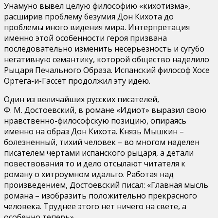
Унамуно вывел целую философию «кихотизма»,
расширив проблему безумия Дон Кихота до
проблемы иного видения мира. Интерпретация
именно этой особенности героя призвана
последовательно изменить несерьезность и сугубо
негативную семантику, которой общество наделило
Рыцаря Печального Образа. Испанский философ Хосе
Ортега-и-Гассет продолжил эту идею.
Один из величайших русских писателей,
Ф. М. Достоевский, в романе «Идиот» выразил свою
нравственно-философскую позицию, опираясь
именно на образ Дон Кихота. Князь Мышкин –
болезненный, тихий человек – во многом наделен
писателем чертами испанского рыцаря, а детали
повествования то и дело отсылают читателя к
роману о хитроумном идальго. Работая над
произведением, Достоевский писал: «Главная мысль
романа – изобразить положительно прекрасного
человека. Труднее этого нет ничего на свете, а
особенно теперь».