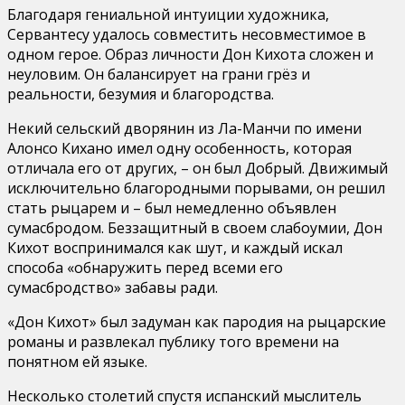
Благодаря гениальной интуиции художника,
Сервантесу удалось совместить несовместимое в
одном герое. Образ личности Дон Кихота сложен и
неуловим. Он балансирует на грани грёз и
реальности, безумия и благородства.
Некий сельский дворянин из Ла-Манчи по имени
Алонсо Кихано имел одну особенность, которая
отличала его от других, – он был Добрый. Движимый
исключительно благородными порывами, он решил
стать рыцарем и – был немедленно объявлен
сумасбродом. Беззащитный в своем слабоумии, Дон
Кихот воспринимался как шут, и каждый искал
способа «обнаружить перед всеми его
сумасбродство» забавы ради.
«Дон Кихот» был задуман как пародия на рыцарские
романы и развлекал публику того времени на
понятном ей языке.
Несколько столетий спустя испанский мыслитель