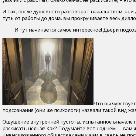
И так, после душевного разговора с начальством, чь
путь от работы до дома, вы прокручиваете весь диалог
И тут начинается самое интересное! Двери подсоз
Что вы чувствует
подсознания (они же психологи) назвали такой вид 
Ощущение внутренней пустоты, испытанное вначале п
раскисать нельзя! Как? Подумайте вот над чем — вам 
цивилизованного общества сами к вам в дверь не пост