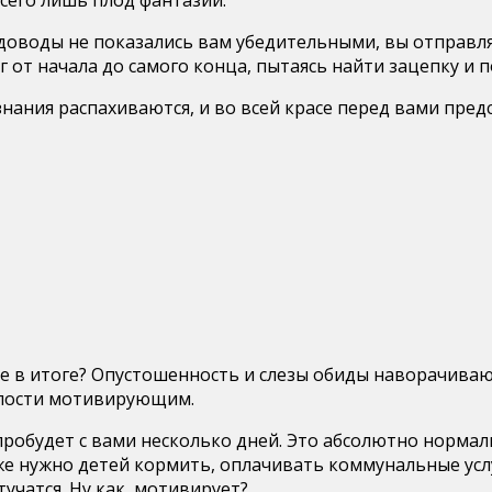
и доводы не показались вам убедительными, вы отправ
 от начала до самого конца, пытаясь найти зацепку и п
нания распахиваются, и во всей красе перед вами пред
е в итоге? Опустошенность и слезы обиды наворачиваютс
жалости мотивирующим.
робудет с вами несколько дней. Это абсолютно норма
же нужно детей кормить, оплачивать коммунальные услуг
учатся. Ну как, мотивирует?