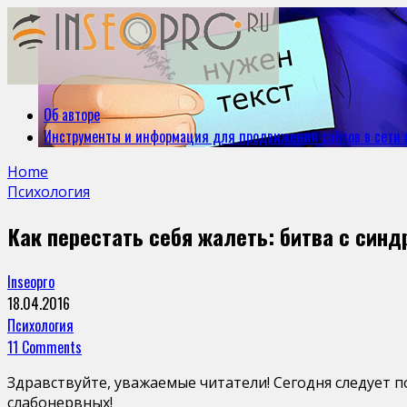
Об авторе
Инструменты и информация для продвижения сайтов в сети 
Home
Психология
Как перестать себя жалеть: битва с син
Inseopro
18.04.2016
Психология
11 Comments
Здравствуйте, уважаемые читатели! Сегодня следует п
слабонервных!