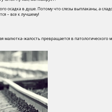
ького осадка в душе. Потому что слезы выплаканы, а сла
ся – все к лучшему!
я малютка-жалость превращается в патологического мон